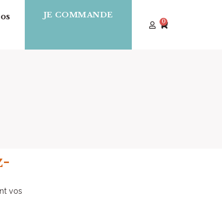
JE COMMANDE
os
0
z-
nt vos