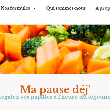
Nos formules
Qui sommes-nous
A prop
Ma pause déj'
égalez vos papilles à l'heure du déjeun