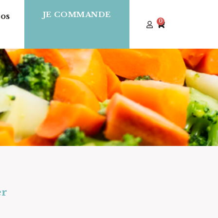
JE COMMANDE
os
0
er