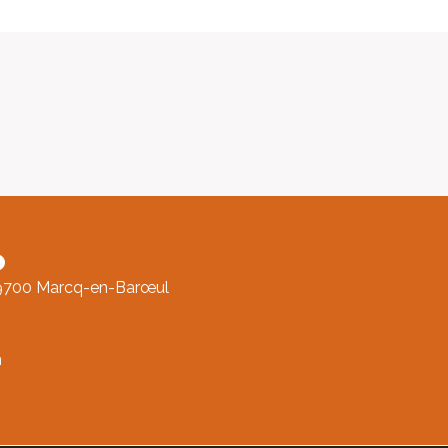
o
59700 Marcq-en-Barœul
m