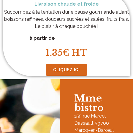
Livraison chaude et froide
Succombez à la tentation d’une pause gourmande alliant
boissons raffinées, douceurs sucrées et salées, fruits frais.
Le plaisir à chaque bouchée !
à partir de
1.35€ HT
CLIQUEZ ICI
Mme
bistro
155 rue Marcel
Dassault 59700
Marcq-en-Barœul