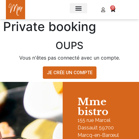
0
Private booking
OUPS
Vous n'êtes pas connecté avec un compte.
JE CRÉE UN COMPTE
Mme
bistro
155 rue Marcel
Dassault 59700
Marcq-en-Barœul