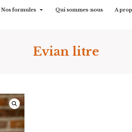
Nos formules
Qui sommes-nous
A prop
Evian litre