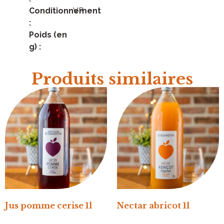
Conditionnement
VP
:
Poids (en
g) :
Produits similaires
Jus pomme cerise 1l
Nectar abricot 1l