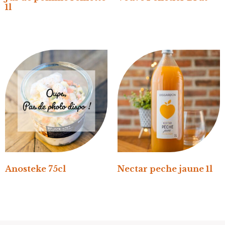
1l
Anosteke 75cl
Nectar peche jaune 1l