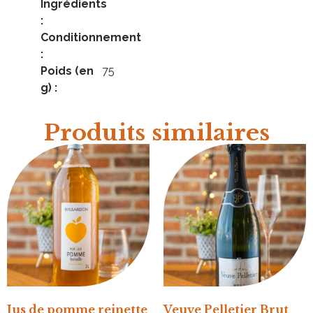
Ingrédients
:
Conditionnement
:
Poids (en
75
g) :
Produits similaires
Jus de pomme reinette
Veuve Pelletier Brut