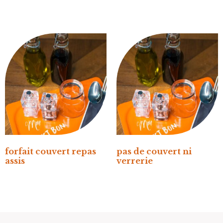
forfait couvert repas
pas de couvert ni
assis
verrerie