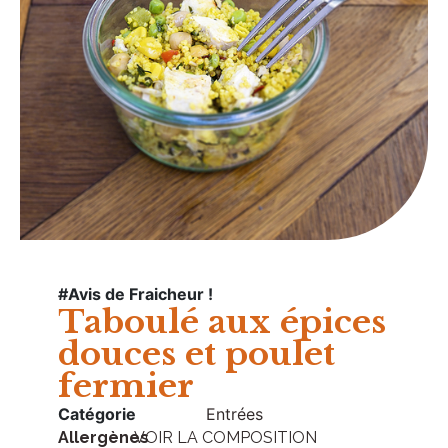
#Avis de Fraicheur !
Taboulé aux épices
douces et poulet
fermier
Catégorie
Entrées
Allergènes
VOIR LA COMPOSITION