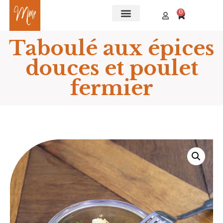
0
Taboulé aux épices
douces et poulet
fermier