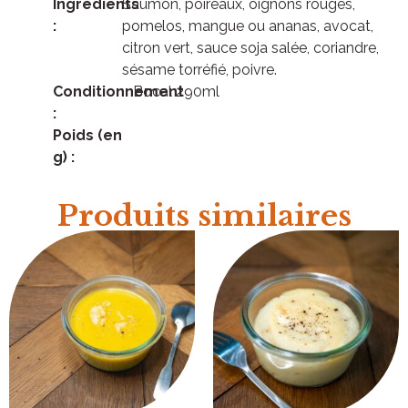
Ingrédients
Saumon, poireaux, oignons rouges,
:
pomelos, mangue ou ananas, avocat,
citron vert, sauce soja salée, coriandre,
sésame torréfié, poivre.
Conditionnement
Bocal 290ml
:
Poids (en
g) :
Produits similaires