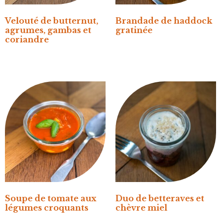
Velouté de butternut,
Brandade de haddock
agrumes, gambas et
gratinée
coriandre
Soupe de tomate aux
Duo de betteraves et
légumes croquants
chèvre miel