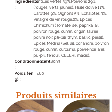
Ingrédients
Lentilles vertes 39%,Poivrons 29%
:
(rouges, verts, jaunes), Huile d’olive 11%,
Carottes 9%, Oignons 5%, Echalotes 3%,
Vinaigre de vin rouge.2%, Epices
Chimichurri (Tomate, sel, paprika, ail,
poivron rouge, cumin, origan, laurier,
poivre noir, pili-pili, thym, basilic, persil),
Epices Medina (Sel, ail, coriandre, poivron
rouge, cumin, curcuma, poivre noir, anis,
pili-pili, fenouil, CELERI, macis),
Conditionnement
Bocal 580ml
:
Poids (en
460
g) :
Produits similaires