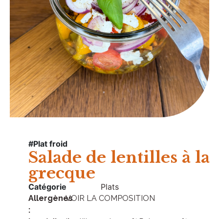
#Plat froid
Salade de lentilles à la
grecque
Catégorie
Plats
Allergènes
VOIR LA COMPOSITION
: