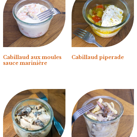
Cabillaud aux moules
Cabillaud piperade
sauce marinière