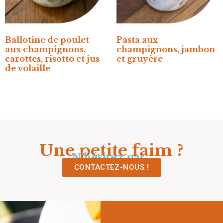
Ballotine de poulet
Pasta aux
aux champignons,
champignons, jambon
carottes, risotto et jus
et gruyère
de volaille
Une petite faim ?
N’hésitez pas…
CONTACTEZ-NOUS !