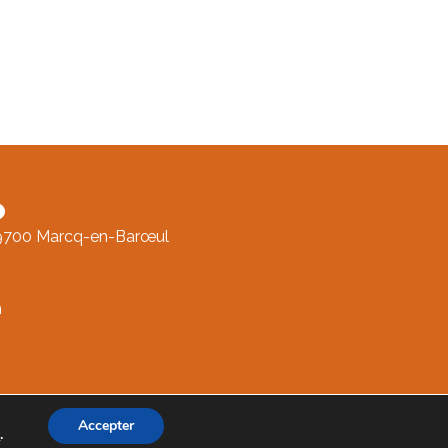
o
59700 Marcq-en-Barœul
m
Accepter
s
.