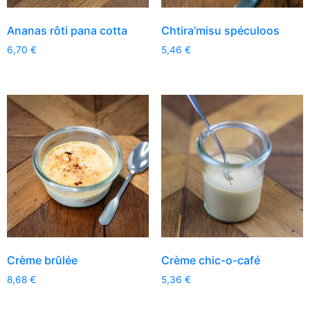
Ananas rôti pana cotta
Chtira’misu spéculoos
6,70
€
5,46
€
Crème brûlée
Crème chic-o-café
8,68
€
5,36
€