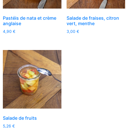
Pastéis de nata et crème
Salade de fraises, citron
anglaise
vert, menthe
4,90
€
3,00
€
Salade de fruits
5,26
€