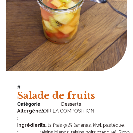
#
Salade de fruits
Catégorie
Desserts
Allergènes
VOIR LA COMPOSITION
:
Ingrédients
Fruits frais 95% (ananas, kiwi, pastèque,
:
raisins blancs, raisins noirs,mangue), Sirop