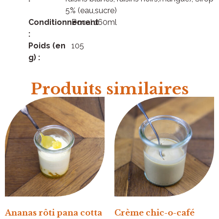
5% (eau,sucre)
Conditionnement
Bocal 160ml
:
Poids (en
105
g) :
Produits similaires
Ananas rôti pana cotta
Crème chic-o-café