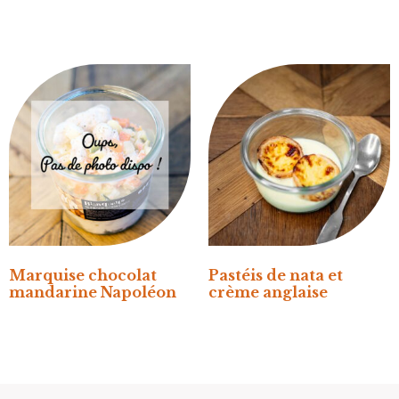
Marquise chocolat
Pastéis de nata et
mandarine Napoléon
crème anglaise