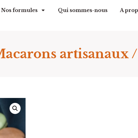
Nos formules
Qui sommes-nous
A prop
Macarons artisanaux /