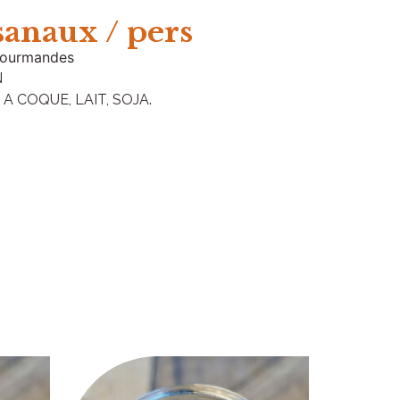
sanaux / pers
 gourmandes
N
A COQUE, LAIT, SOJA.