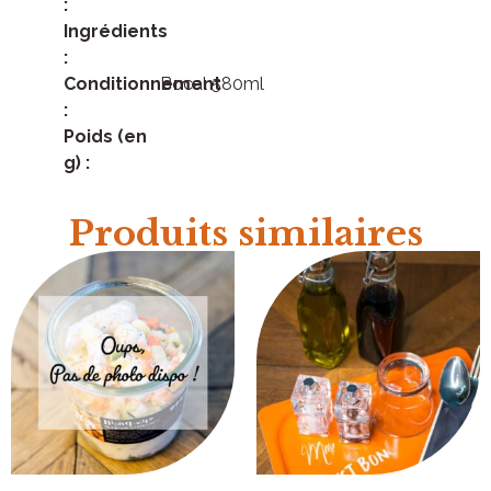
:
Ingrédients
:
Conditionnement
Bocal 580ml
:
Poids (en
g) :
Produits similaires