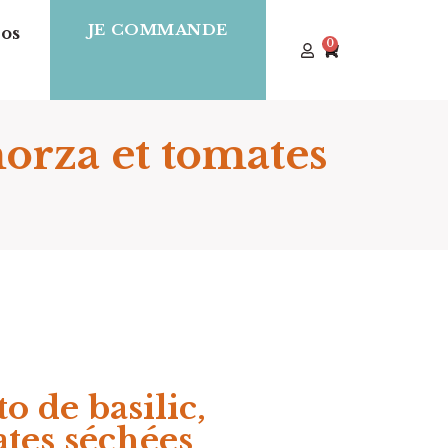
JE COMMANDE
os
0
morza et tomates
o de basilic,
tes séchées