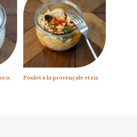
oco,
Poulet à la provençale et riz