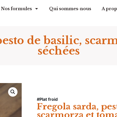
Nos formules
Qui sommes-nous
A prop
pesto de basilic, scar
séchées
#Plat froid
Fregola sarda, pest
scarmorza et toma