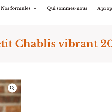
Nos formules
Qui sommes-nous
A prop
tit Chablis vibrant 2