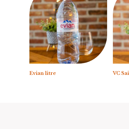
Evian litre
VC Sai