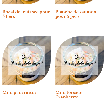
Bocal de fruit sec pour
Planche de saumon
5 Pers
pour 5 pers
Mini pain raisin
Mini torsade
Cranberry