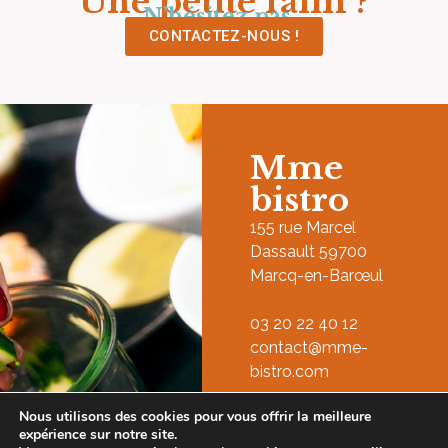
Une petite faim ?
N’hésitez pas…
CONTACTEZ-NOUS !
Mme
bistro
155 rue Marcel
Dassault 59700
Marcq-en-Barœul
03 20 22 40 12
contact@mme-
bistro.com
Nous utilisons des cookies pour vous offrir la meilleure
expérience sur notre site.