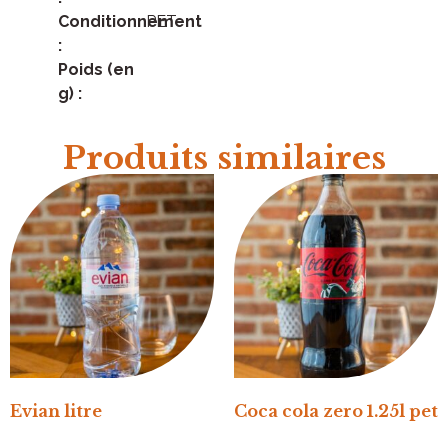
Conditionnement
PET
:
Poids (en
g) :
Produits similaires
Evian litre
Coca cola zero 1.25l pet